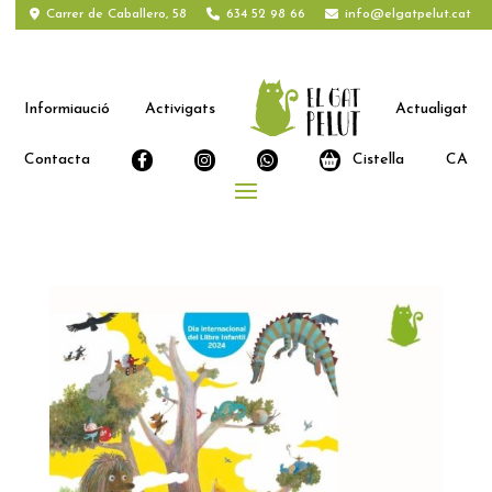
Carrer de Caballero, 58
634 52 98 66
info@elgatpelut.cat
Informiaució
Activigats
Actualigat
Contacta
Cistella
CA