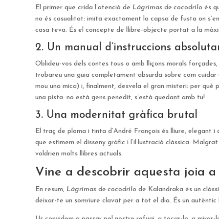
El primer que crida l’atenció de
Lágrimas de cocodrilo
és qu
no és casualitat: imita exactament la capsa de fusta on s’e
casa teva. És el concepte de llibre-objecte portat a la màx
2. Un manual d’instruccions absoluta
Oblideu-vos dels contes tous o amb lliçons morals forçades
trobareu una guia completament absurda sobre com cuidar un 
mou una mica) i, finalment, desvela el gran misteri: per qu
una pista: no està gens penedit, s’està quedant amb tu!
3. Una modernitat gràfica brutal
El traç de ploma i tinta d’André François és lliure, elegant 
que estimem el disseny gràfic i l’il·lustració clàssica. Malgr
voldrien molts llibres actuals.
Vine a descobrir aquesta joia a 
En resum,
Lágrimas de cocodrilo
de Kalandraka és un clàssic
deixar-te un somriure clavat per a tot el dia. És un autèntic
Us convidem a passar pel nostre refugi, a tocar-lo, a mirar-l