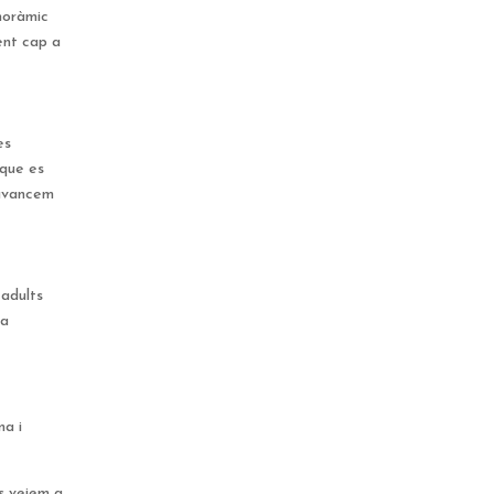
noràmic
ent cap a
es
 que es
 avancem
 adults
ja
ma i
ns veiem a