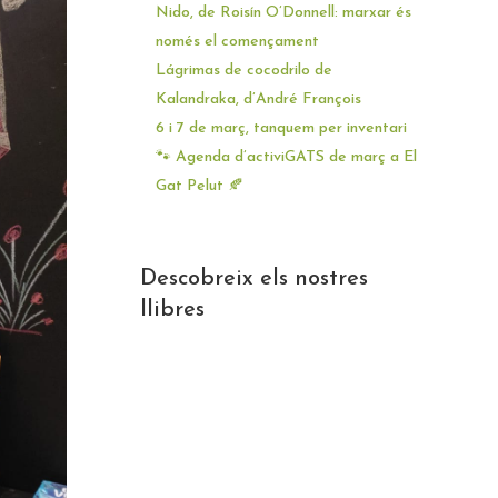
Nido, de Roisín O’Donnell: marxar és
només el començament
Lágrimas de cocodrilo de
Kalandraka, d’André François
6 i 7 de març, tanquem per inventari
🐾 Agenda d’activiGATS de març a El
Gat Pelut 🍂
Descobreix els nostres
llibres