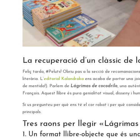
La recuperació d’un clàssic de la
Feliç tarda, #Peluts! Obriu pas a la secció de recomanacions
literària. L’
editorial Kalandraka
ens acaba de portar una joia
de mentida!). Parlem de
Lágrimas de cocodrilo
, una autèn
François. Aquest llibre és pura genialitat visual, disseny i 
Si us pregunteu per què ens té el cor robat i per què conside
principals.
Tres raons per llegir «Lágrimas
1. Un format llibre-objecte que és un