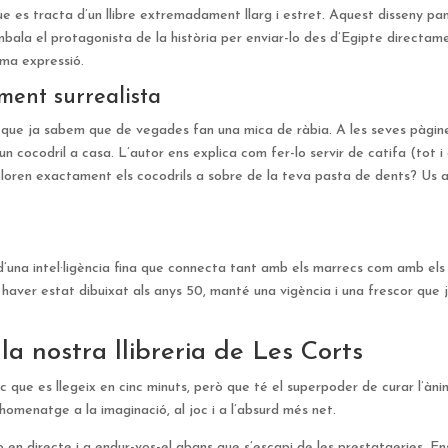
e es tracta d’un llibre extremadament llarg i estret. Aquest disseny pa
mbala el protagonista de la història per enviar-lo des d’Egipte directam
ima expressió.
ment surrealista
, que ja sabem que de vegades fan una mica de ràbia. A les seves pàgin
cocodril a casa. L’autor ens explica com fer-lo servir de catifa (tot i
è ploren exactament els cocodrils a sobre de la teva pasta de dents? Us
i d’una intel·ligència fina que connecta tant amb els marrecs com amb els
at haver estat dibuixat als anys 50, manté una vigència i una frescor que 
la nostra llibreria de Les Corts
 que es llegeix en cinc minuts, però que té el superpoder de curar l’àni
 homenatge a la imaginació, al joc i a l’absurd més net.
o en directe i a endur-vos-el abans que s’escapi de les prestatgeries. E