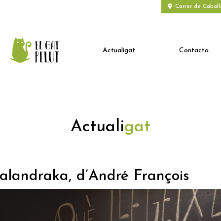
Carrer de Caball
Actualigat
Contacta
Actuali
gat
alandraka, d’André François