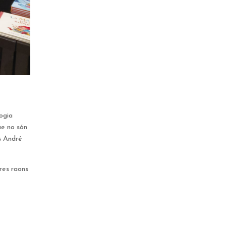
logia
ue no són
ès André
tres raons