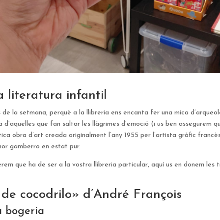
 literatura infantil
 de la setmana, perquè a la llibreria ens encanta fer una mica d’arqueo
 d’aquelles que fan saltar les llàgrimes d’emoció (i us ben assegurem q
tica obra d’art creada originalment l’any 1955 per l’artista gràfic franc
humor gamberro en estat pur.
rem que ha de ser a la vostra llibreria particular, aquí us en donem les 
 de cocodrilo» d’André François
a bogeria