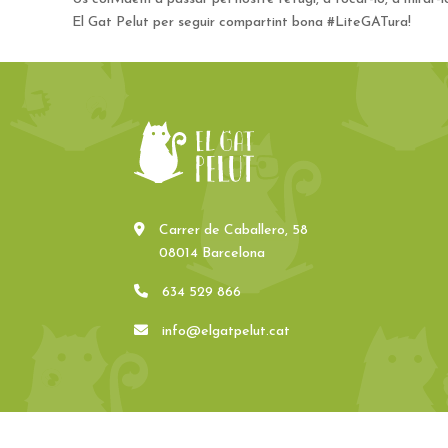
El Gat Pelut per seguir compartint bona #LiteGATura!
Carrer de Caballero, 58
08014 Barcelona
634 529 866
info@elgatpelut.cat