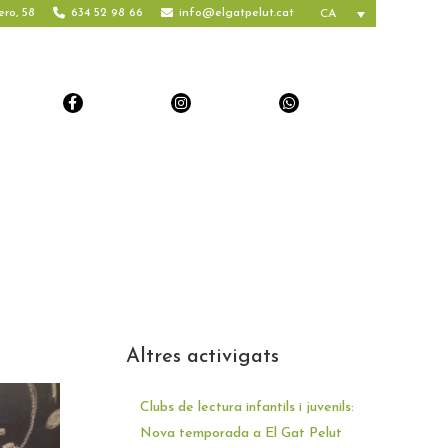
ero, 58
634 52 98 66
info@elgatpelut.cat
CA
Altres activigats
Clubs de lectura infantils i juvenils:
Nova temporada a El Gat Pelut