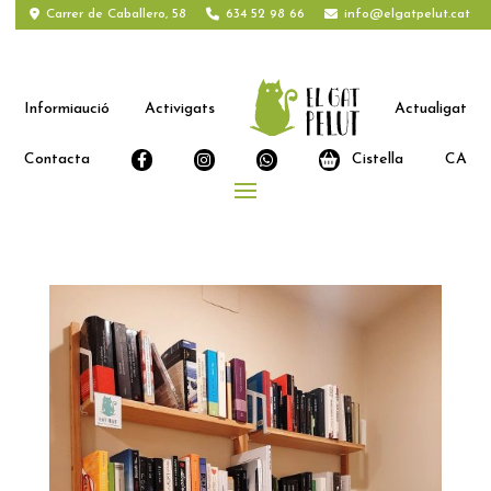
Carrer de Caballero, 58
634 52 98 66
info@elgatpelut.cat
Informiaució
Activigats
Actualigat
Contacta
Cistella
CA