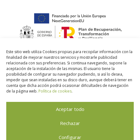
Este sitio web utiliza Cookies propias para recopilar información con la
finalidad de mejorar nuestros servicios y mostrarle publicidad
relacionada con sus preferencias. Si continua navegando, supone la
aceptación de la instalación de las mismas. El usuario tiene la
posibilidad de configurar su navegador pudiendo, si así lo desea,
impedir que sean instaladas en su disco duro, aunque deberá tener en
cuenta que dicha acción podrá ocasionar dificultades de navegación
de la página web.
Política de cookies
.
Aceptar todo
Rechazar
El Gat Pelut
© 2026. Tots els drets reservats |
Avís
Configurar
legal
|
Política de Privacitat
|
Política de Cookies
|