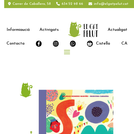
Carrer de Caballero, 58
634 52 98 66
info@elgatpelut.cat
Informiaució
Activigats
Actualigat
Contacta
Cistella
CA