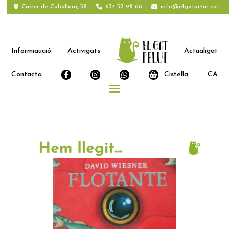
Carrer de Caballero, 58
634 52 98 66
info@elgatpelut.cat
Informiaució
Activigats
Actualigat
Contacta
Cistella
CA