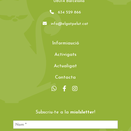
08014 Barcelona
634 529 866
info@elgatpelut.cat
Informiaució
Activigats
Actualigat
Contacta
Subscriu-te a la
miolsletter
!