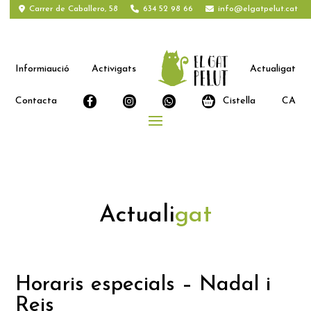
Carrer de Caballero, 58
634 52 98 66
info@elgatpelut.cat
Informiaució
Activigats
Actualigat
Contacta
Cistella
CA
Actuali
gat
Horaris especials – Nadal i
Reis