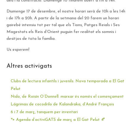
déu i la constitució. Diumenge 10 tindrem obert d’11h a 14h.
Diumenge 17 de desembre, el nostre horari serà de 10h a les 14h
i de 17h a 20h. A partir de la setmana del 20 farem un horari
gairebé intensiu tot per tal que els Tions, Patges Reials i Ses
Magestats els Reis d’Orient puguin fer realitat els somnis i
desitjos de tota la família.
Us esperem!
Altres activigats
Clubs de lectura infantils i juvenils: Nova temporada a El Gat
Pelut
Nido, de Roisín O’Donnell: marxar és només el començament
Lágrimas de cocodrilo de Kalandraka, d’André François
6 i 7 de març, tanquem per inventari
🐾 Agenda d’activiGATS de març a El Gat Pelut 🍂