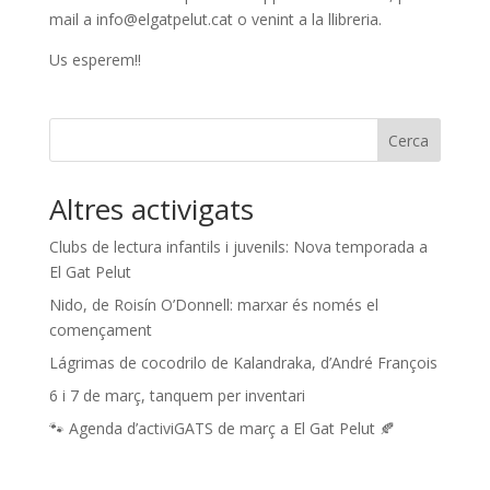
mail a info@elgatpelut.cat o venint a la llibreria.
Us esperem!!
Cerca
Altres activigats
Clubs de lectura infantils i juvenils: Nova temporada a
El Gat Pelut
Nido, de Roisín O’Donnell: marxar és només el
començament
Lágrimas de cocodrilo de Kalandraka, d’André François
6 i 7 de març, tanquem per inventari
🐾 Agenda d’activiGATS de març a El Gat Pelut 🍂