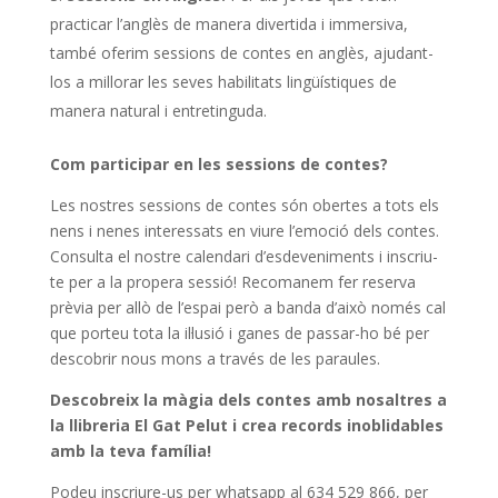
practicar l’anglès de manera divertida i immersiva,
també oferim sessions de contes en anglès, ajudant-
los a millorar les seves habilitats lingüístiques de
manera natural i entretinguda.
Com participar en les sessions de contes?
Les nostres sessions de contes són obertes a tots els
nens i nenes interessats en viure l’emoció dels contes.
Consulta el nostre calendari d’esdeveniments i inscriu-
te per a la propera sessió! Recomanem fer reserva
prèvia per allò de l’espai però a banda d’això només cal
que porteu tota la il·lusió i ganes de passar-ho bé per
descobrir nous mons a través de les paraules.
Descobreix la màgia dels contes amb nosaltres a
la llibreria El Gat Pelut i crea records inoblidables
amb la teva família!
Podeu inscriure-us per whatsapp al 634 529 866, per