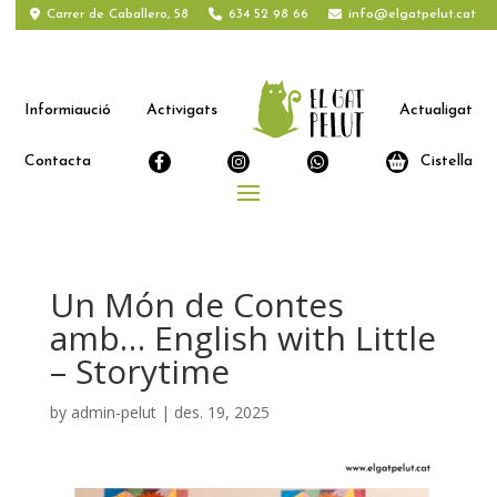
Carrer de Caballero, 58
634 52 98 66
info@elgatpelut.cat
Informiaució
Activigats
Actualigat
Contacta
Cistella
Un Món de Contes
amb… English with Little
– Storytime
by
admin-pelut
|
des. 19, 2025