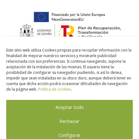
Este sitio web utiliza Cookies propias para recopilar información con la
finalidad de mejorar nuestros servicios y mostrarle publicidad
relacionada con sus preferencias. Si continua navegando, supone la
aceptación de la instalación de las mismas. El usuario tiene la
posibilidad de configurar su navegador pudiendo, si así lo desea,
impedir que sean instaladas en su disco duro, aunque deberá tener en
cuenta que dicha acción podrá ocasionar dificultades de navegación
de la página web.
Política de cookies
.
Aceptar todo
Rechazar
El Gat Pelut
© 2026. Tots els drets reservats |
Avís
Configurar
legal
|
Política de Privacitat
|
Política de Cookies
|