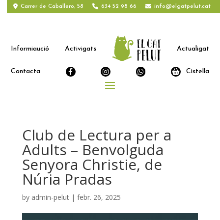
Carrer de Caballero, 58
634 52 98 66
info@elgatpelut.cat
Informiaució
Activigats
Actualigat
Contacta
Cistella
Club de Lectura per a
Adults – Benvolguda
Senyora Christie, de
Núria Pradas
by
admin-pelut
|
febr. 26, 2025