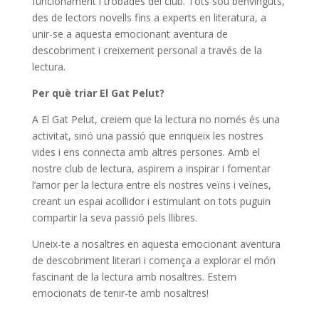
funcionament i trobades del club. Tots sou benvinguts,
des de lectors novells fins a experts en literatura, a
unir-se a aquesta emocionant aventura de
descobriment i creixement personal a través de la
lectura.
Per què triar El Gat Pelut?
A El Gat Pelut, creiem que la lectura no només és una
activitat, sinó una passió que enriqueix les nostres
vides i ens connecta amb altres persones. Amb el
nostre club de lectura, aspirem a inspirar i fomentar
l’amor per la lectura entre els nostres veïns i veïnes,
creant un espai acollidor i estimulant on tots puguin
compartir la seva passió pels llibres.
Uneix-te a nosaltres en aquesta emocionant aventura
de descobriment literari i comença a explorar el món
fascinant de la lectura amb nosaltres. Estem
emocionats de tenir-te amb nosaltres!