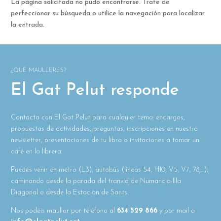
La página solicitada no pudo encontrarse. Trate de
perfeccionar su búsqueda o utilice la navegación para localizar
la entrada.
¿QUÈ MAULLERES?
El Gat Pelut responde
Contacta con El Gat Pelut para cualquier tema: encargos,
propuestas de actividades, preguntas, inscripciones en nuestra
newsletter, presentaciones de tu libro o invitaciones a tomar un
café en la librera.
Puedes venir en metro (L3), autobús (líneas 54, H10, V5, V7, 78,…),
caminando desde la parada del tranvía de Numancia-Illa
Diagonal o desde la Estación de Sants.
Nos podéis maullar por teléfono al
634 529 866
y por mail a