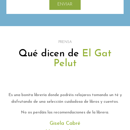
PRENSA
Qué dicen de
El Gat
Pelut
¡Una librería pequeña, de barrio, d
 podréis relajaros tomando un té y
buena selección de libros de aho
ón cuidadosa de libros y cuentos.
colección de libros infantiles (des
ups y cuentos) y 
omendaciones de la librera.
Recomendabl
la Cabré