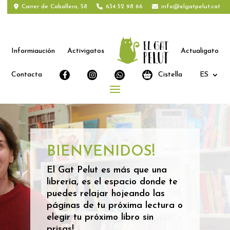
Carrer de Caballero, 58
634 52 98 66
info@elgatpelut.cat
Informiaución
Activigatos
Actualigato
Contacta
Cistella
ES
BIENVENIDOS!
El Gat Pelut es más que una
librería, es el espacio donde te
puedes relajar hojeando las
páginas de tu próxima lectura o
elegir tu próximo libro sin
prisas!