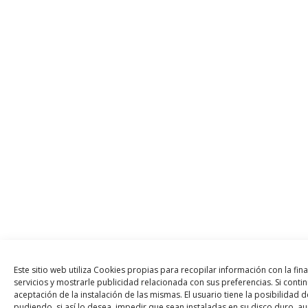
Este sitio web utiliza Cookies propias para recopilar información con la fi
servicios y mostrarle publicidad relacionada con sus preferencias. Si cont
aceptación de la instalación de las mismas. El usuario tiene la posibilidad
pudiendo, si así lo desea, impedir que sean instaladas en su disco duro, 