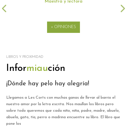
Àlex Gr
a y lectora
Programador, padr
+ OPINIONES
LIBROS Y PROXIMIDAD
Infor
miau
ción
¡Dónde hay pelo hay alegría!
Llegamos a Les Corts con muchas ganas de llevar al barrio el
nuestro amor por la letra escrita. Nos maullan los libros pero
sobre todo queremos que cada niño, niña, padre, madre, abuelo,
abuela, gato, tía, perro o madrina encuentre su libro. El libro que
pone los