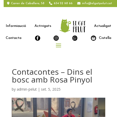
Carrer de Caballero, 58
634 52 98 66
info@elgatpelut.cat
Informiaució
Activigats
Actualigat
Contacta
Cistella
Contacontes – Dins el
bosc amb Rosa Pinyol
by
admin-pelut
|
set. 5, 2025