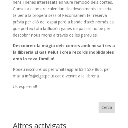
nens i nenes interessats en viure l’emoció dels contes.
Consulta el nostre calendari d’esdeveniments i inscriu-
te per a la propera sessió! Recomanem fer reserva
prèvia per allò de l’espai però a banda d’això només cal
que porteu tota la il·lusió i ganes de passar-ho bé per
descobrir nous mons a través de les paraules.
Descobreix la màgia dels contes amb nosaltres a
la llibreria El Gat Pelut i crea records inoblidables
amb la teva família!
Podeu inscriure-us per whatsapp al 634 529 866, per
mail a info@elgatpelut.cat o venint a la llibreria.
Us esperem!!
Cerca
Altres activigats